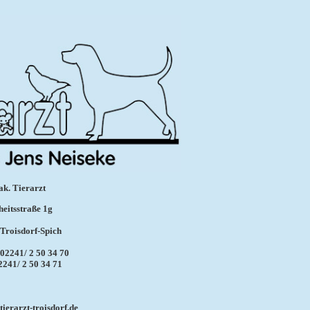
ak. Tierarzt
heitsstraße 1g
Troisdorf-Spich
 02241/ 2 50 34 70
2241/ 2 50 34 71
tierarzt-troisdorf.de